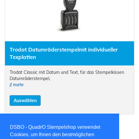
Trodat Datumräderstempel
mit individueller
Texplatten
Trodat Classic mit Datum und Text, für das Stempelkissen
Datumräderstempel,
// mehr
Auswählen
DSBO - QuadrO Stempelshop verwendet
Cookies, um Ihnen den bestmöglichen
«
1
2
»