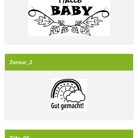
Zensur_2
Tüte_06