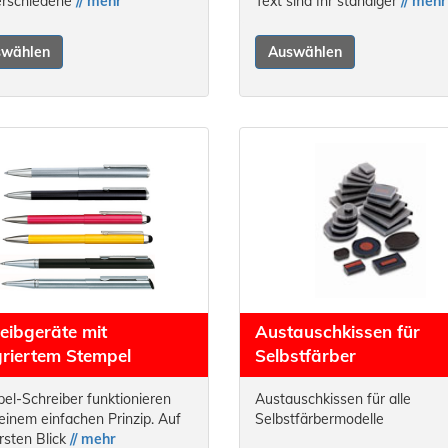
erschiedene
// mehr
Text sind Ihr ständiger
// mehr
swählen
Auswählen
eibgeräte mit
Austauschkissen für
griertem Stempel
Selbstfärber
el-Schreiber funktionieren
Austauschkissen für alle
einem einfachen Prinzip. Auf
Selbstfärbermodelle
rsten Blick
// mehr