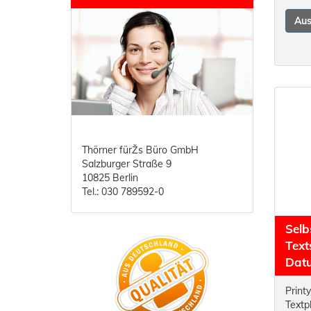
Au
Thörner fürŽs Büro GmbH
Salzburger Straße 9
10825 Berlin
Tel.: 030 789592-0
Selb
Text
Dat
Print
Textp