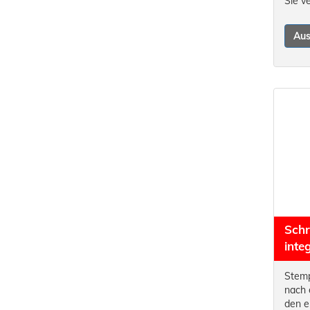
Sie v
Au
Schr
inte
Stemp
nach 
den e