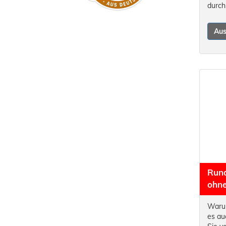
durch
Au
Rund
ohn
Warum
es au