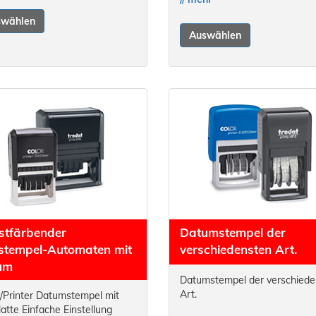
swählen
Auswählen
stfärbender
Datumstempel der
stempel-Automaten mit
verschiedensten Art.
um
Datumstempel der verschiede
Art.
y/Printer Datumstempel mit
latte Einfache Einstellung