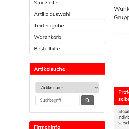
Startseite
Wähle
Artikelauswahl
Grupp
Texteingabe
Warenkorb
Bestellhilfe
Artikelsuche
Prof
selb
Stabil
indiv
versc
Firmeninfo