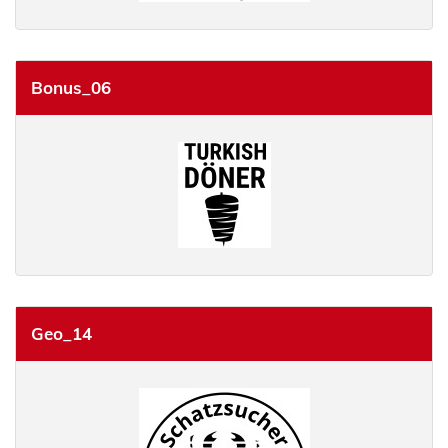
Bonus_06
Geo_14