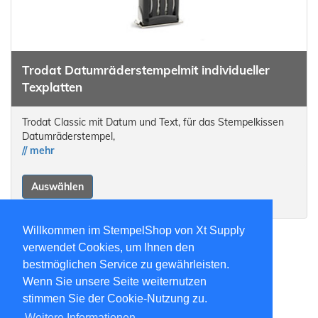
Trodat Datumräderstempel
mit individueller
Texplatten
Trodat Classic mit Datum und Text, für das Stempelkissen
Datumräderstempel,
// mehr
Auswählen
Willkommen im StempelShop von Xt Supply
verwendet Cookies, um Ihnen den
bestmöglichen Service zu gewährleisten.
«
1
2
»
Wenn Sie unsere Seite weiternutzen
stimmen Sie der Cookie-Nutzung zu.
Weitere Informationen